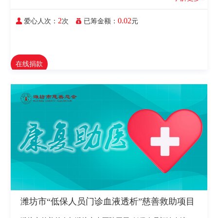
2
0.02
爱心人次：
次
已筹金额：
元
在线捐款
潍坊市“低保人员门诊血液透析”慈善救助项目