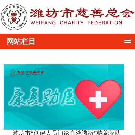
潍坊市“低保人员门诊血液透析”慈善救助