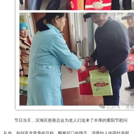
节日当天，滨海区慈善总会为老人们送来了丰厚的重阳节慰问
礼包，包括富含营养的豆粉、酥脆可口的饼干、清香怡人的茶叶等慰