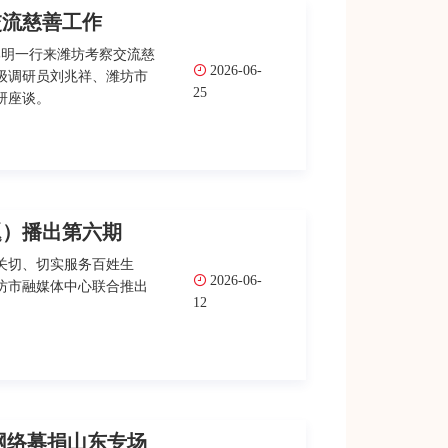
交流慈善工作
郭明一行来潍坊考察交流慈
2026-06-
级调研员刘兆祥、潍坊市
25
研座谈。
题）播出第六期
关切、切实服务百姓生
2026-06-
坊市融媒体中心联合推出
12
网络募捐山东专场