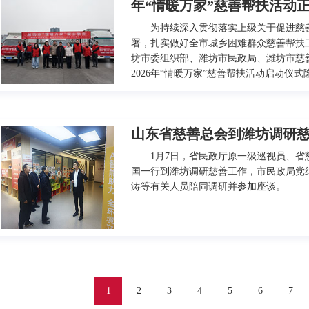
年“情暖万家”慈善帮扶活动
为持续深入贯彻落实上级关于促进慈
署，扎实做好全市城乡困难群众慈善帮扶工
坊市委组织部、潍坊市民政局、潍坊市慈
2026年“情暖万家”慈善帮扶活动启动仪
山东省慈善总会到潍坊调研
1月7日，省民政厅原一级巡视员、省
国一行到潍坊调研慈善工作，市民政局党
涛等有关人员陪同调研并参加座谈。
1
2
3
4
5
6
7