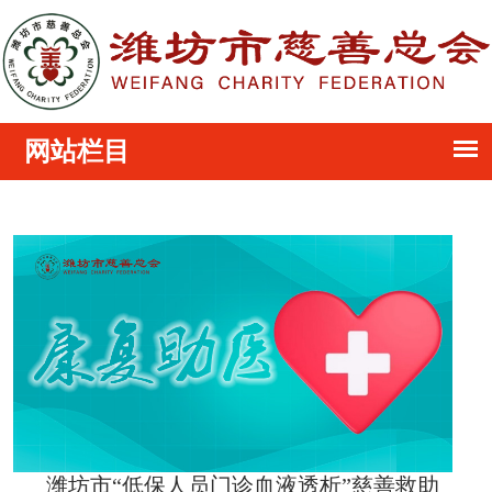
潍坊市“低保人员门诊血液透析”慈善救助