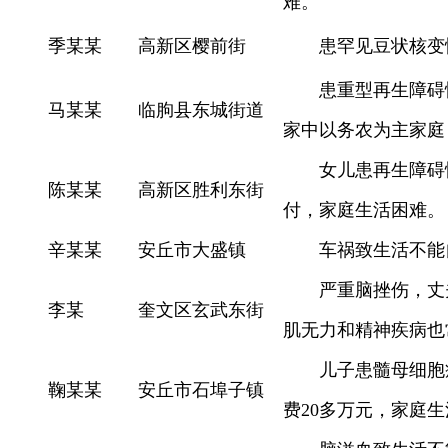
难。
季某某
高新区樱前街
患罕见豆状核变
患重型再生障碍
马某某
临朐县东城街道
家中以务农为主家庭
女儿患再生障碍
陈某某
高新区胜利东街
付，家庭生活困难。
辛某某
安丘市大盛镇
车祸致生活不能
严重脑挫伤，丈
李某
奎文区玄武东街
肌无力和精神疾病也
儿子患髓母细胞
鞠某某
安丘市石埠子镇
费20多万元，家庭