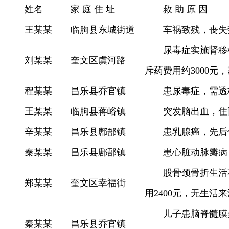
姓名
家 庭 住 址
救 助 原 因
王某某
临朐县东城街道
车祸致残，丧失
尿毒症实施肾移
刘某某
奎文区虞河路
斥药费用约3000元
程某某
昌乐县乔官镇
患尿毒症，需透
王某某
临朐县蒋峪镇
突发脑出血，住
辛某某
昌乐县鄌郚镇
患乳腺癌，先后
秦某某
昌乐县鄌郚镇
患心脏动脉瓣病
股骨颈骨折生活
郑某某
奎文区幸福街
用2400元，无生活
儿子患脑脊髓膜
秦某某
昌乐县乔官镇