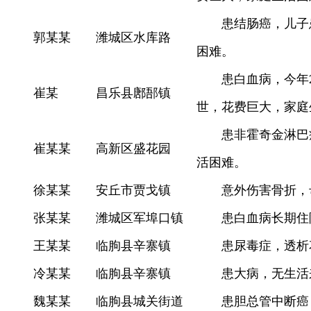
患结肠癌，儿子
郭某某
潍城区水库路
困难。
患白血病，今年
崔某
昌乐县鄌郚镇
世，花费巨大，家庭
患非霍奇金淋巴
崔某某
高新区盛花园
活困难。
徐某某
安丘市贾戈镇
意外伤害骨折，
张某某
潍城区军埠口镇
患白血病长期住
王某某
临朐县辛寨镇
患尿毒症，透析
冷某某
临朐县辛寨镇
患大病，无生活
魏某某
临朐县城关街道
患胆总管中断癌