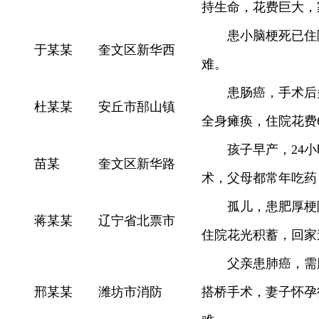
持生命，花费巨大，
患小脑梗死已住
于某某
奎文区新华西
难。
患肠癌，手术后
杜某某
安丘市郚山镇
全身瘫痪，住院花费
孩子早产，24
苗某
奎文区新华路
术，父母都常年吃药
孤儿，患肥厚梗
蒋某某
辽宁省北票市
住院花光积蓄，回家
父亲患肺癌，需
邢某某
潍坊市消防
搭桥手术，妻子怀孕