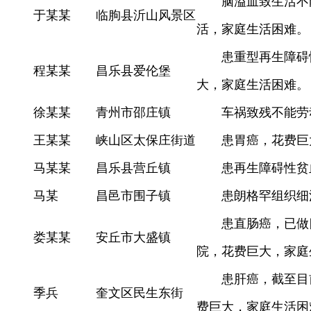
脑溢血致生活不
于某某
临朐县沂山风景区
活，家庭生活困难。
患重型再生障碍
程某某
昌乐县爱伦堡
大，家庭生活困难。
徐某某
青州市邵庄镇
车祸致残不能劳
王某某
峡山区太保庄街道
患胃癌，花费巨
马某某
昌乐县营丘镇
患再生障碍性贫
马某
昌邑市围子镇
患朗格罕组织细
患直肠癌，已做
娄某某
安丘市大盛镇
院，花费巨大，家庭
患肝癌，截至目
季兵
奎文区民生东街
费巨大，家庭生活困