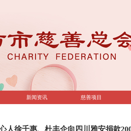
新闻资讯
慈善项目
心人徐千惠、杜丰企向四川雅安捐款20