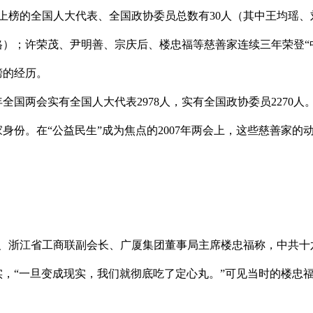
的全国人大代表、全国政协委员总数有30人（其中王均瑶、刘炳森
员资格）；许荣茂、尹明善、宗庆后、楼忠福等慈善家连续三年荣登
榜的经历。
全国两会实有全国人大代表2978人，实有全国政协委员2270人
身份。在“公益民生”成为焦点的2007年两会上，这些慈善家的
浙江省工商联副会长、广厦集团董事局主席楼忠福称，中共十
，“一旦变成现实，我们就彻底吃了定心丸。”可见当时的楼忠