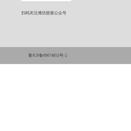
扫码关注潍坊慈善公众号
鲁ICP备09074853号-2