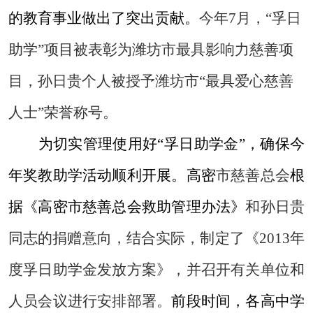
的教育事业做出了突出贡献。
今年
7
月，“孚日
助学”项目被表彰为潍坊市最具影响力慈善项
目，孙日贵个人被授予潍坊
市
“
最具爱心慈善
人士
”
荣誉称
号。
为切实管理使用好“孚日助学金”，确保今
年奖教助学活动顺利开展。高密
市慈善总会
根
据《高密市慈善总会救助管理办法》
和孙日贵
同志的捐赠意向，结合实际，制定了《
2013
年
度孚日助学金发放方案》，并召开有关单位和
人员会议进行安排部署。
前段时间，各高中学