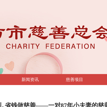
新闻资讯
慈善项目
礼 省钱做慈善——一对87年小夫妻的慈