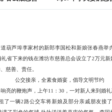
街道葫芦埠李家村的新郎李国松和新娘张春燕举
婚礼省下来的钱在潍坊市慈善总会设立了
2
万元新
约、慈善、责任。
公交接亲，全素食婚宴，倡导文明节约
串响亮的鞭炮声，上午
11
：
30
，一对新人来到婚礼
租了一辆
2
路公交车将新娘及部分亲戚朋友接