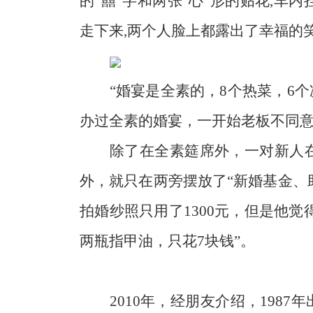
的“
囍
”字和两张“心”形的贴花
,
车内
走下来
,
两个人脸上都露出了幸福的
“婚宴是全素的，
8
个热菜，
6
个
办过全素的婚宴，一开始老板不同
除了在全素筵席外，一对新人
外，就只在两旁摆放了“新婚基金、
拍婚纱照只用了
1300
元，但是他觉
两瓶指甲油，只花
7
块钱”。
2010
年，经朋友介绍，
1987
年