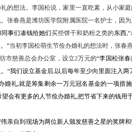
婚礼的想法。李国松说，家里一直吃素，从小家庭
么。张春燕是潍坊医学院附属医院一名护士，因为
和同事们凑钱给她们
买些饼干和奶粉之类的
东西
,
。”
当初李国松萌生节俭办婚礼的想法时，张春
坊市慈善总会办公室，设立
2
万元的
“李国松张春
。“我们设立基金后
,
以后每年至少向里面注入两
办婚礼
,
就是筹集剩余一万元冠名基金的一项措施
希望会有更多的人节俭办婚礼
,
把节省下来的钱用于
宏伟亲自到现场为两位新人颁发慈善之星的奖牌和