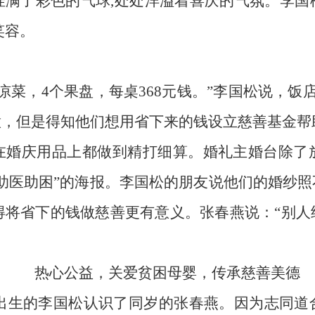
挂满了彩色的气球
,
处处洋溢着喜庆的气氛。李国
笑容。
凉菜，
4
个果盘，每桌
368
元钱。”李国松说，饭
意，但是得知他们想用省下来的钱设立慈善基金帮
在婚庆用品上都做到精打细算。婚礼主婚台除了
助医助困”的海报。李国松的朋友说他们的婚纱
得将省下的钱做慈善更有意义。张春燕说：“别人
热心公益，关爱贫困母婴，传承慈善美德
出生的李国松认识了同岁的张春燕。因为志同道