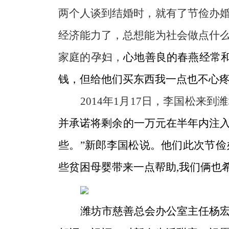
两个人谈到结婚时，就有了节俭办
经济能力了，总想能为社会做点什
家庭的孕妇，
心地善良的春燕经常
钱，但给他们买东西我一点也不心疼
2014
年
1
月
17
日
，李国松来到潍
并承诺将剩余的一万元在半年内注入
些。”新郎李国松说。他们此次节俭
些贫困母婴带来一点帮助
,
我们俩也
潍坊市慈善总会办公室主任杨