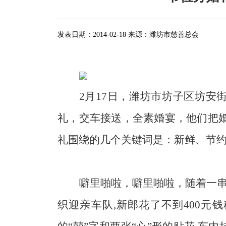
发表日期：
2014-02-18
来源：
潍坊市慈善总会
2
月
17
日
，潍坊市坊子区坊安
礼，交车接送，全素婚宴，他们把
礼围绕的几个关键词是：新鲜、节
噼里啪啦，噼里啪啦，随着一
织迎亲车队
,
新郎花了不到
400
元钱