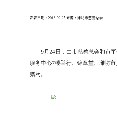
发表日期：
2013-09-25
来源：
潍坊市慈善总会
9
月
24
日
，由市慈善总会和市军
服务中心
7
楼举行。锦章堂、潍坊市
赠药。