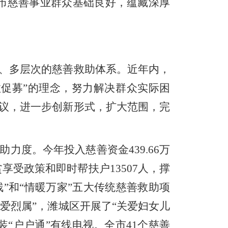
市慈善事业群众基础良好，蕴藏深厚
、多层次的慈善救助体系。近
年内，
救促募
”
的理念，努力解决群众实际困
议，进一步创新形式，扩大范围，完
助力度。
今年
投入慈善资金
439.66
万
贫享受政策和即时帮扶户
13507
人，
撑
残
”和“
情暖万家
”五大传统
慈善救助
项
关爱烈属
”
，潍城区
开展了“
关爱妇女儿
装
“
户户通
”
有线电视
。全市
41
个慈善