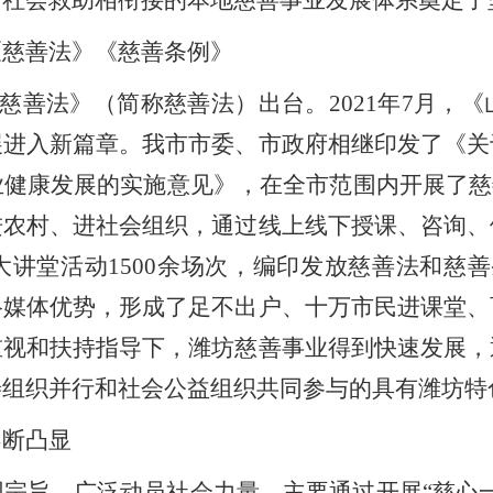
、社会救助相衔接的本地慈善事业发展体系奠定了
《慈善法》《慈善条例》
慈善法》（简称慈善法）出台。
2021
年
7
月，《
展进入新篇章。我市市委、市政府相继印发了《关
健康发展的实施意见》，在全市范围内开展了慈
进农村、进社会组织，通过线上线下授课、咨询、
大讲堂活动
1500
余场次，编印发放慈善法和慈善
络媒体优势，形成了足不出户、十万市民进课堂、
重视和扶持指导下，潍坊慈善事业得到快速发展，
善组织并行和社会公益组织共同参与的具有潍坊特
不断凸显
宗旨，广泛动员社会力量，主要通过开展“慈心