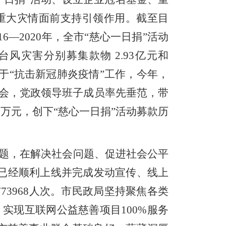
重大灾情面前支持引领作用。截至目
16
—
2020
年，全市“慈心一日捐”活动
”台风灾害分别募集款物
2.93
亿元和
于“抗击新冠肺炎疫情”工作，今年，
大会，党政领导班子成员率先垂范，带
7
万元，创下“慈心一日捐”活动募款历
题，在解决社会问题、促进社会公平
已经顺利上线并完成发动宣传、线上
与
73968
人次。市民政局坚持聚焦各类
，实现互联网公益慈善项目
100
%
服务