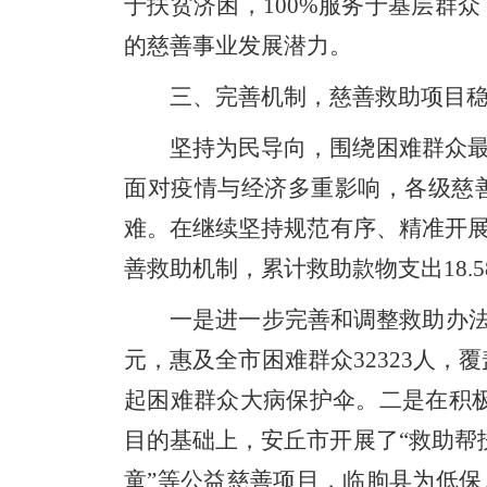
于扶贫济困，
100
%
服务于基层群众
的慈善事业发展潜力。
三、
完善机制，慈善救助项目
坚持为民导向，围绕困难群众
面对
疫情与
经济
多重影响
，
各级慈
难。在继续坚持规范有序、精准开
善救助机制
，累计
救助
款物
支出
18.5
一是
进一步完善和调整救助办
元，惠及全市困难群众
3
2323
人，
覆
起困难群众大病保护伞。
二是
在积
目的
基础上，安丘市开展了
“
救助帮
童
”等
公益慈善项目，临朐县为低保