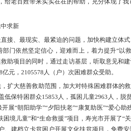
，给老百姓带来实实在在的帮助，
充分体现了我
稳中求新
最直接、最现实、最紧迫的问题，加快构建立体式
善部门
依然坚定信心，迎难而上，着力提升
“
以
展救助项目的同时，通过走访基层，听取意见和建
8
亿
元，
2105578
人（户）次困难群众受助。
法，扩大慈善救助范围，加大对
特殊
困难群体
的
救
盖低保特困群众
15853
人，孤困儿童
2963
人，脱
极开展
“
朝阳助学
”“
夕阳扶老
”“
康复助医
”“
爱心助
扶困境儿童
”
和
“
生命救援
”项目
，寿光市
开展了“
户、建档立卡贫困户
开展
文化扶贫项目
，
免费安