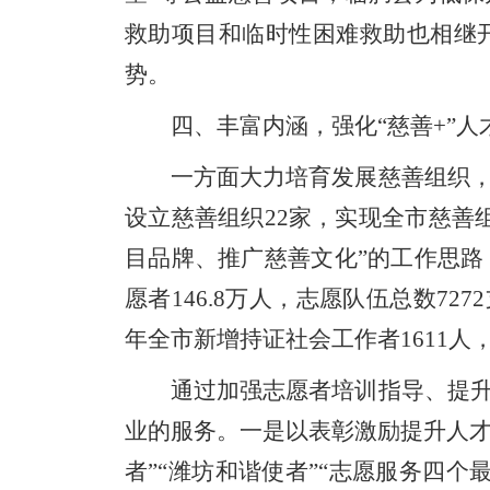
救助项目和临时性困难救助也相继
势。
四、
丰富内涵，强化“慈善+”人
一方面大力培育发展慈善组织
设立慈善组织
22
家，实现全市慈善
目品牌、推广慈善文化”的工作思路
愿者
146.8
万人，志愿队伍总数
7272
年全市新增持证社会工作者
1611
人
通过加强志愿者培训指导、提
业的服务。
一是
以表彰激励提升人才
者”“潍坊和谐使者”“志愿服务四