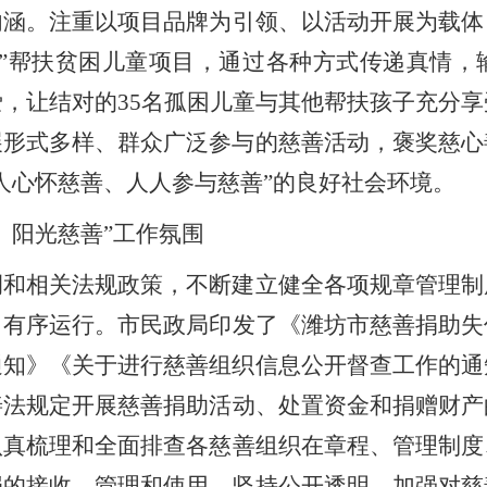
内涵。注重以项目品牌为引领、以活动开展为载体
划”帮扶贫困儿童项目，通过各种方式传递真情，
爱，让结对的
35
名孤困儿童与其他帮扶孩子充分享
展形式多样、群众广泛参与的慈善活动，褒奖慈心
人心怀慈善、人人参与慈善”的良好社会环境。
、阳光慈善”工作氛围
例
和相关法规政策，不断建立健全各项规章管理制
、有序运行。
市民政局
印发了《潍坊市慈善捐助失
通知》《关于进行慈善组织信息公开督查工作的通
善法规定开展慈善捐助活动、处置资金和捐赠财产
认真梳理和全面排查各慈善组织在章程、管理制度
捐的接收、管理和使用。坚持公开透明，
加强
对慈