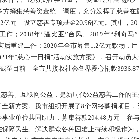
多方筹集慈善资金统一调度，充分发挥了慈善在
62
亿元，设立慈善专项基金
20.96
亿元。其中，
20
工作；
2018
年“温比亚”台风、
2019
年“利奇马
灾后重建工作；
2020
年全市募集
1.2
亿元款物，用
021
年“慈心一日捐”活动实施方案》，召开动员
，截至目前，全市共接收社会各界爱心捐款
3936.8
益慈善。互联网公益，是
新时代公益慈善工作的主
了全新方案。我市组织开展了
8
个网络募捐项目，
企事业单位共同助力，募集善款
204.48
万元，参
在保障民生、解决群众各种困难上持续积极作为