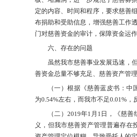
定的内容、时间和程序
，要求慈善
布捐助和受助信息，增强慈善工作
门对慈善资金的审计，保障资金运
六、存在的问题
虽然我市慈善事业发展迅速，
善资金总量不够充足、慈善资产管
（一）根据《慈善蓝皮书：中
为
0.54%
左右，而我市不足
0.01%
，
（二）
2019
年
1
月
1
日，《慈善
义，但我市慈善资产管理普遍存在
资产管理定位模糊，导致受托人的