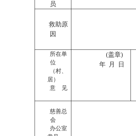
员
救助原
因
所在单
(
盖章
)
位
年
月
日
（村、
居）
意
见
慈善总
会
办公室