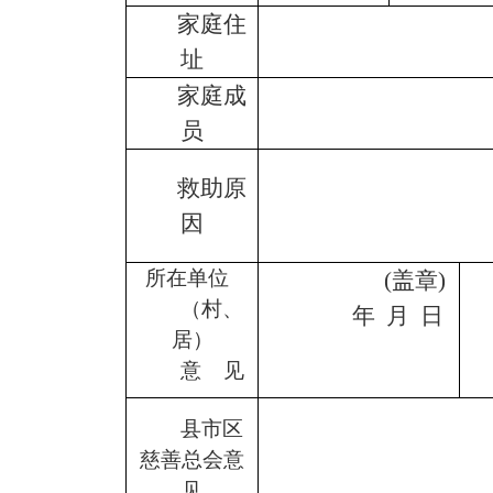
家庭住
址
家庭成
员
救助原
因
所在单位
(
盖章
)
（村、
年
月
日
居）
意
见
县市区
慈善总会意
见