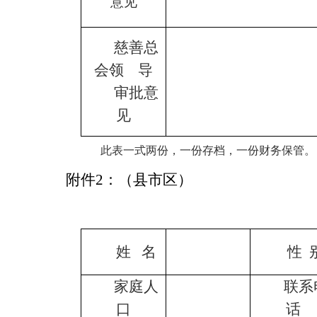
意见
慈善总
会领
导
审批意
见
此表一式两份，一份存档，一份财务保管。
附件
2
：（县市区）
姓
名
性
家庭人
联系
口
话