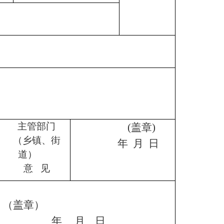
主管部门
(
盖章
)
（乡镇、街
年
月
日
道）
意
见
（盖章）
年
月
日