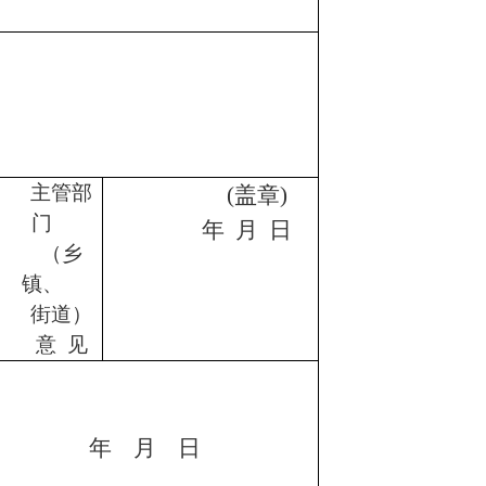
主管部
(
盖章
)
门
年
月
日
（乡
镇、
街道）
意
见
年
月
日