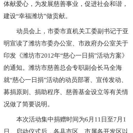
体献爱心，为发展慈善事业，促进社会和谐，
建设“幸福潍坊”做贡献。
动员会上，市委市直机关工委副书记于亚
明宣读了潍坊市委办公室、市政府办公室关于
印发《潍坊市
2012
年“慈心一日捐”活动方案》
的通知。潍坊市慈善总会专职副会长马全海
就“慈心一日捐”活动的动员部署、宣传发动、
募捐原则、捐助程序、慈善基金设立等有关情
况做了简要说明。
本次活动集中捐赠时间为
6
月
11
日
至
7
月
1
日
。启动仪式后，各县市区、市属各开发区以