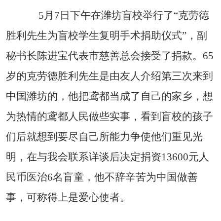
5
月
7
日下午在潍坊盲校举行了“克劳德
胜利先生为盲校学生复明手术捐助仪式”，副
秘书长陈进宝代表市慈善总会接受了捐款。
65
岁的克劳德胜利先生是由友人介绍第三次来到
中国潍坊的，他把鸢都当成了自己的家乡，想
为热情的鸢都人民做些实事，看到盲校的孩子
们后就想到要尽自己所能力争使他们重见光
明，在与我会联系详谈后决定捐资
13600
元人
民币医治
6
名盲童，他不辞辛苦为中国做善
事，可称得上是爱心使者。